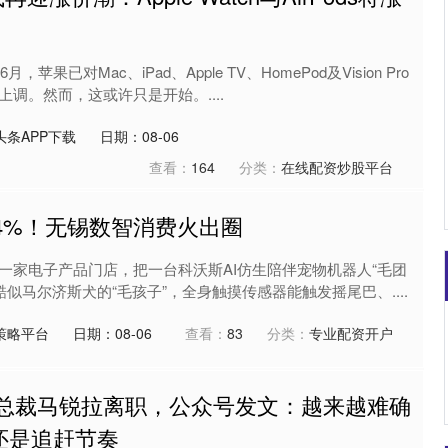
沪深300
4637.89
0.52%
-20.27
-0.44%
苹果已对Mac、iPad、Apple TV、HomePod及Vision Pro
调。然而，这或许只是开始。....
条APP下载
日期：08-06
查看：
164
分类：
在线配资炒股平台
3.4%！无锡数智消费火出圈
一家电子产品门店，把一台科沃斯AI仿生陪伴宠物机器人“毛团
酷似马尔济斯犬的“毛孩子”，全身触摸传感器能触发摇尾巴、....
策略平台
日期：08-06
查看：
83
分类：
专业配资开户
副总裁马锐拉离职，公众号发文：越来越难确
还是追赶节奏