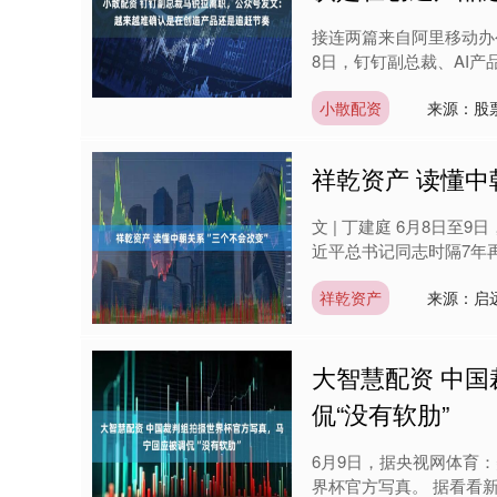
接连两篇来自阿里移动办
8日，钉钉副总裁、AI产
小散配资
来源：股
祥乾资产 读懂中
文 | 丁建庭 6月8日
近平总书记同志时隔7年再
祥乾资产
来源：启
大智慧配资 中
侃“没有软肋”
6月9日，据央视网体育
界杯官方写真。 据看看