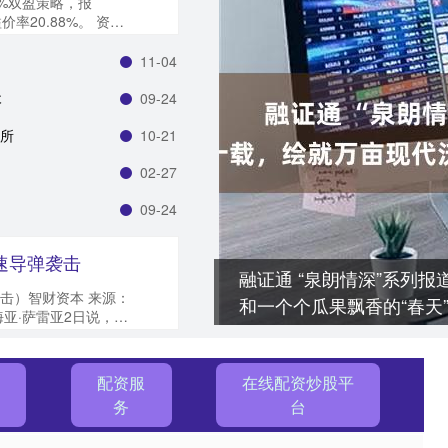
5%双盈策略，报
溢价率20.88%。 资料
11-04
木
09-24
场所
10-21
02-27
09-24
速导弹袭击
融证通 “泉朗情深”系列报
击）智财资本 来源：
和一个个瓜果飘香的“春天
亚·萨雷亚2日说，该
...
开
配资服
在线配资炒股平
务
台