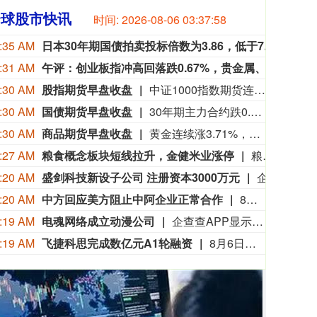
全球股市快讯
时间:
2026-08-06 03:38:00
:35 AM
日本30年期国债拍卖投标倍数为3.86，低于7月上一期拍卖的4.55。
日本3
:31 AM
午评：创业板指冲高回落跌0.67%，贵金属、煤炭开采加工板块涨幅居前
三大
:30 AM
股指期货早盘收盘
中证1000指数期货连续涨0.06%， 沪深300指数期货连续跌0.45%， 中证500指数期货连续跌0.36%， 上证50指数期货连续跌0.38%。
:30 AM
国债期货早盘收盘
30年期主力合约跌0.13%， 10年期主力合约跌0.04%， 5年期主力合约跌0.01%， 2年期主力合约基本持平。
:30 AM
商品期货早盘收盘
黄金连续涨3.71%，白银连续涨3.15%，甲醇连续跌3.10%，丙烯连续跌2.97%，铁矿石连续涨2.14%。
:27 AM
粮食概念板块短线拉升，金健米业涨停
粮食概念板块短线拉升，金健米业涨停，神农种业、秋乐种业、京粮控股、新赛股份、敦煌种业等纷纷走高。
:20 AM
盛剑科技新设子公司 注册资本3000万元
企查查APP显示，近日，湖北盛剑科技有限公司成立，法定代表人为常程，注册资本为3000万元，经营范围包含：半导体器件专用设备销售；机械设备销售；机械零件、零部件销售；普通机械设备安装服务等。企查查股权穿透显示，该公司由盛剑科技全资持股。
:20 AM
中方回应美方阻止中阿企业正常合作
8月6日，中国驻阿根廷使馆发言人就美方肆意破坏中阿合作发表谈话。近期，美国驻阿根廷使馆蓄意煽炒“中国威胁论”，泛化国家安全概念，以吊销签证方式赤裸裸阻止阿方企业同中国华为公司开展正常合作。有关做法充分反映出美方的傲慢与偏见，是对他国主权的极大不尊重和对自由市场原则的严重破坏，中方坚决反对。美国一贯标榜民主自由价值观，却容不下一家外国民营企业在第三国的正常生存和发展，其虚伪本质暴露无遗。我们敦促美方端正对华认知，停止霸权行径和政治操弄。（中国驻阿根廷使馆）
:19 AM
电魂网络成立动漫公司
企查查APP显示，近日，深圳漫魂幻新动漫有限公司成立，法定代表人为刘玉杰，经营范围包含：电子产品销售；皮革制品销售；玩具、动漫及游艺用品销售；动漫游戏开发；品牌管理；工业设计服务等。企查查股权穿透显示，该公司由电魂网络旗下上海漫魂幻新策划设计有限公司全资持股。
:19 AM
飞捷科思完成数亿元A1轮融资
8月6日，物理智能企业飞捷科思智能科技（上海）有限公司宣布完成A1轮融资。本轮由老股东泰达科投与海松资本、复旦科创共同领投，毅达资本、优势资本、踊跃资本、汇融基金、财鑫资本、湘江国投作为新增投资方参与投资；云启资本、硅港资本、中赢创投、常垒创投等现有股东继续追加投资，融资金额数亿元。