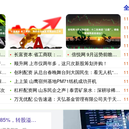
11
11
11
11
a
长富资本 省工商联：持续做优做实贵商回归工作
倍悦网 9月运势前瞻：十二生肖迎“白露”，哪些属相需趋吉避凶
11
摇
顺升网 上市仅两年多，这只次新股筹划并购！
11
品
创利配资 从总台春晚舞台到大国民生：看无人机“国家队”如何智
11
关
上上策 山鹰宿州基地PM71纸机成功开机
11
人次
杠杆配资网 山东民企之声 | 泰雲矿泉水：深耕珍稀水源，做“
11
万无优配 公告速递：天弘基金管理有限公司关于天弘中债3-5年
11
双盈策略 9月12日永吉转债上涨0.85%，转股溢价率20.88%