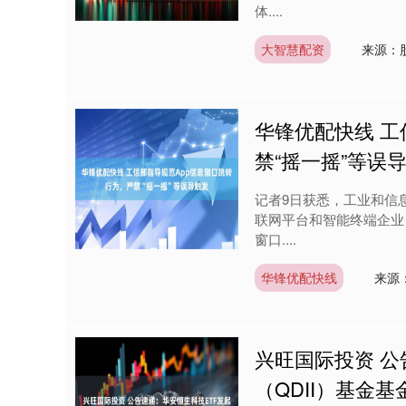
体....
大智慧配资
来源：
华锋优配快线 工
禁“摇一摇”等误
记者9日获悉，工业和信
联网平台和智能终端企业
窗口....
华锋优配快线
来源
兴旺国际投资 公
（QDII）基金