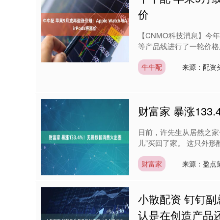
深证成指
14070.78
.49
0.01%
-73.43
-
价
【CNMO科技消息】今年6月，
等产品线进行了一轮价格上
牛牛配
来源：配资头
财富家 暴涨13
日前，许先生从居然之家
儿”买回了家。 这只外形
财富家
来源：盈点
小散配资 钉钉
认是在创造产品