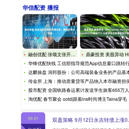
华信配资 播报
融创优配 张颂文张开双臂迎面走来，再现狂飙名场面
鼎豪投资 美股异动 Hims & Hers He
华锋优配快线 工信部指导规范App信息窗口跳转行为，严禁“
达麟操盘 润邦股份：公司高端装备业务的产品基本为定制化产
传金所 上海：推动质量贷等产品纳入本市融资担保和风险补偿相
股市配资 全国铁路春运累计发送学生旅客655万
淘优配 春节聚会 ootd|跟着ins时尚博主Taina穿毛
09-21