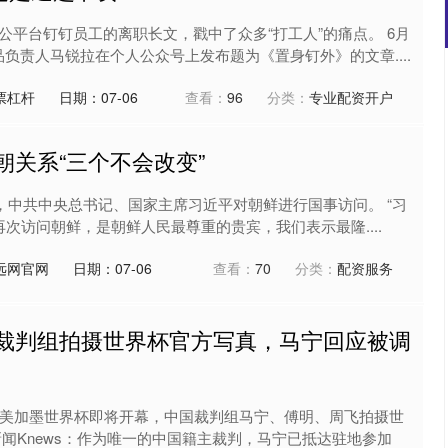
公平台钉钉员工的离职长文，戳中了众多“打工人”的痛点。 6月
品负责人马锐拉在个人公众号上发布题为《置身钉外》的文章....
票杠杆
日期：07-06
查看：
96
分类：
专业配资开户
朝关系“三个不会改变”
至9日，中共中央总书记、国家主席习近平对朝鲜进行国事访问。 “习
次访问朝鲜，是朝鲜人民最尊重的贵宾，我们表示最隆....
远网官网
日期：07-06
查看：
70
分类：
配资服务
国裁判组拍摄世界杯官方写真，马宁回应被调
：美加墨世界杯即将开幕，中国裁判组马宁、傅明、周飞拍摄世
新闻Knews：作为唯一的中国籍主裁判，马宁已抵达驻地参加