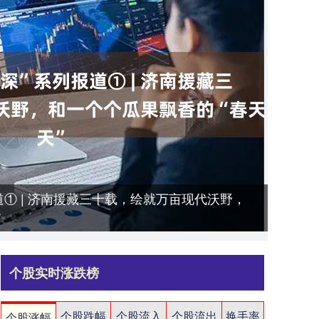
道① | 济南援藏三十载，绘就万亩现代沃野，
”
个股实时涨跌榜
个股跌幅
个股流入
个股流出
换手率
个股涨幅