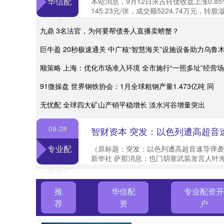
华信配
本站消息，9月12日永吉转债收盘上涨0.8
145.23元/张，成交额5224.74万元，转股
显示，永吉转债信用级别为“....
资
九鼎 3名法官，为何要帮债务人直播卖螃蟹？
巨牛盈 20秒极速通关 中广核“智慧海关”设施设备助力乌鲁
顺策略 上海：优化市场准入环境 全市施行“一照多址”经营
91微操盘 世界钢铁协会：1月全球粗钢产量1.473亿吨 同
无忧配 全球四大矿山产销平稳增长 淡水河谷增量突出
09-28
智财资本 突发：以色列遭高超音
专业配
（原标题：突发：以色列遭高超音速导弹袭
新华社 萨那消息：也门胡塞武装发言人叶海
组织当天对以色列发起两次导弹袭击。 萨雷亚.
资开户
推
华信配
专业配资
荐
资
户