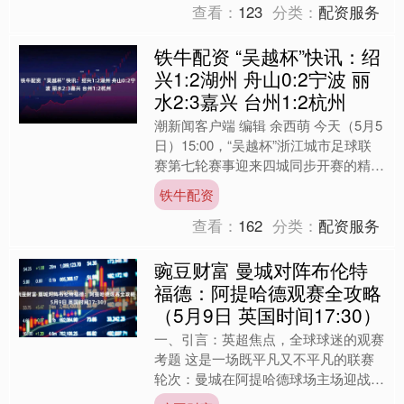
查看：
123
分类：
配资服务
铁牛配资 “吴越杯”快讯：绍
兴1:2湖州 舟山0:2宁波 丽
水2:3嘉兴 台州1:2杭州
潮新闻客户端 编辑 余西萌 今天（5月5
日）15:00，“吴越杯”浙江城市足球联
赛第七轮赛事迎来四城同步开赛的精彩
盛况：台州VS杭州、绍兴VS湖州、舟
铁牛配资
山VS宁波....
查看：
162
分类：
配资服务
豌豆财富 曼城对阵布伦特
福德：阿提哈德观赛全攻略
（5月9日 英国时间17:30）
一、引言：英超焦点，全球球迷的观赛
考题 这是一场既平凡又不平凡的联赛
轮次：曼城在阿提哈德球场主场迎战布
伦特福德。时间很明确——英国时间5