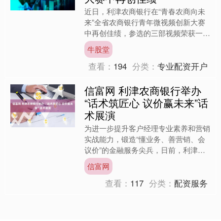
近日，利津农商银行在“青春农商向未
来”全省农商银行青年微视频创新大赛
中再创佳绩，参选的三部视频荣获一、
二、三等奖各1项，继党建品牌展示、
牛股堂
职工阅读短视频大赛之后，....
查看：
194
分类：
专业配资开户
信富网 利津农商银行举办
“话术筑匠心 议价赢未来”话
术展演
为进一步提升客户经理专业素养和营销
实战能力，锻造“懂业务、善营销、会
议价”的金融服务尖兵，日前，利津农
商银行举办“话术筑匠心 议价赢未来”话
信富网
术展演，11个小组同....
查看：
117
分类：
配资服务