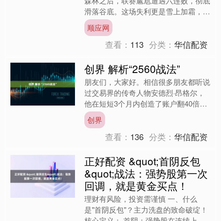
森林之后，联赛尴尬遭遇六连败，彻底
滑落谷底。这场失利更是雪上加霜，门
将桑切斯、小将杰西德里双双伤退，球
顺应网
队折兵损将元气大伤。纵观....
查看：
113
分类：
华信配资
创界 解析“2560战法”
朋友们，大家好。相信很多朋友都听说
过交易界的传奇人物安德烈·昂格尔，
他在短短3个月内创造了账户翻40倍的
惊人记录，这个记录至今仍被奉为经
创界
典。他成功的秘诀之一，就....
查看：
136
分类：
华信配资
正好配资 &quot;首阴反包
&quot;战法：强势股第一次
回调，就是黄金买点！
理财有风险，投资需谨慎 一、什么
是"首阴反包"？主力洗盘的致命破绽！
核心定义： 首阴：强势股在连续上涨