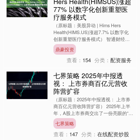
Hers Health(HIMSUS)涨超
77% 以数字化创新重塑医
疗服务模式
（原标题：美股异动 | Hims Hers
Health(HIMS.US)涨超7.7% 以数字化
创新重塑医疗服务模式） 智通财经
APP获悉，Hims Hers ....
鼎豪投资
查看：
154
分类：
配资服务
七界策略 2025年中报透
视： 上市券商百亿元营收
阵营扩容
（原标题：2025年中报透视： 上市券
商百亿元营收阵营扩容） 2025年上半
年，A股上市券商交出了一份亮眼的“成
绩单”。Wind数据显示，42家上市券商
七界策略
合计实现....
查看：
147
分类：
在线配资炒股