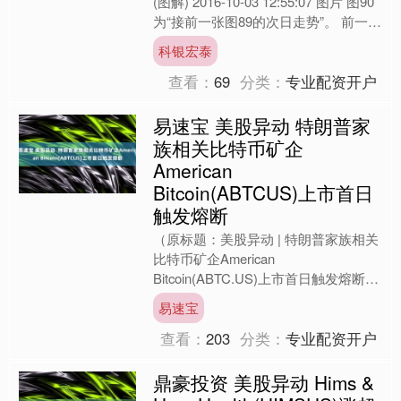
(图解) 2016-10-03 12:55:07 图片 图90
为“接前一张图89的次日走势”。 前一日
图89中的最低价处三次受....
科银宏泰
查看：
69
分类：
专业配资开户
易速宝 美股异动 特朗普家
族相关比特币矿企
American
Bitcoin(ABTCUS)上市首日
触发熔断
（原标题：美股异动 | 特朗普家族相关
比特币矿企American
Bitcoin(ABTC.US)上市首日触发熔断）
智通财经APP获悉，American Bi....
易速宝
查看：
203
分类：
专业配资开户
鼎豪投资 美股异动 Hims &