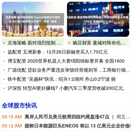
京海策略 面对强烈抵制 OpenAI首席执行官称在与五角大楼
豌豆财富 曼城对阵布伦特福德：阿提哈德观赛全攻略（5月9日
益配资 五洲新春：12月26日获融资买入1.70亿元
博宝配资 2025世界机器人大赛绵阳锦标赛开幕 全国1600
广源优配 贷款业务严重违反审慎经营规则等，工商银行揭阳分行及
铁牛配资 “吴越杯”快讯：绍兴1:2湖州 舟山0:2宁波 丽
泸深投 转型AI更好赚钱? 小鹏汽车三季度营收破200亿元,
全球股市快讯
05:15 AM
离岸人民币兑美元较周四纽约尾盘涨47点
周五（8月7日）纽约尾盘（周六北京时间04:59），离岸人民币（CNH）兑美元报6.7429元，较周四纽约尾盘涨47点，日内整体交投于6.75-6.7401元区间。
05:12 AM