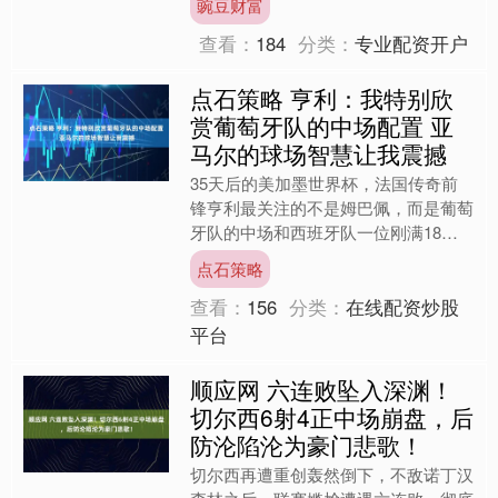
豌豆财富
月9日周六17:30，北....
查看：
184
分类：
专业配资开户
点石策略 亨利：我特别欣
赏葡萄牙队的中场配置 亚
马尔的球场智慧让我震撼
35天后的美加墨世界杯，法国传奇前
锋亨利最关注的不是姆巴佩，而是葡萄
牙队的中场和西班牙队一位刚满18岁
的少年。 他在《马卡报》独家专访中
点石策略
直言：“葡萄牙中场配置让....
查看：
156
分类：
在线配资炒股
平台
顺应网 六连败坠入深渊！
切尔西6射4正中场崩盘，后
防沦陷沦为豪门悲歌！
切尔西再遭重创轰然倒下，不敌诺丁汉