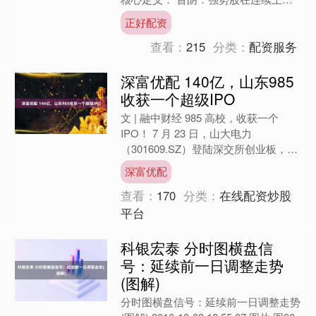
后，第一次收阴线（非暴跌） 反包：
正好配资
次日阳线完全吞没前日阴....
查看：
215
分类：
配资服务
深富优配 140亿，山东985
收获一个超级IPO
文 | 融中财经 985 高校，收获一个
IPO！ 7 月 23 日，山大电力
（301609.SZ）登陆深交所创业板，上
市首日开报 87.7 元 / 股，较上市....
深富优配
查看：
170
分类：
在线配资炒股
平台
科银宏泰 分时图横盘信
号：延续前一日调整走势
(图解)
分时图横盘信号：延续前一日调整走势