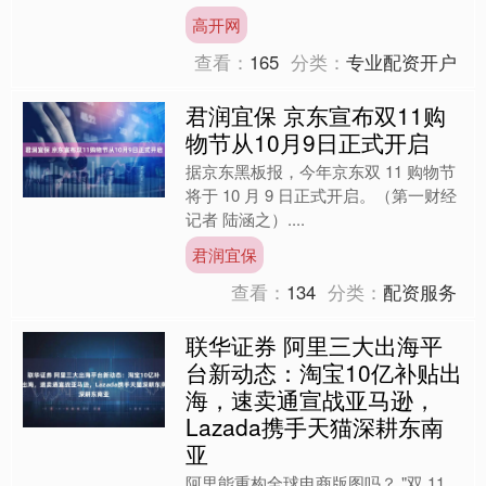
全领导涪陵榨菜 20 多年，为公司打下
高开网
了坚实的基础。 如今，....
查看：
165
分类：
专业配资开户
君润宜保 京东宣布双11购
物节从10月9日正式开启
据京东黑板报，今年京东双 11 购物节
将于 10 月 9 日正式开启。（第一财经
记者 陆涵之）....
君润宜保
查看：
134
分类：
配资服务
联华证券 阿里三大出海平
台新动态：淘宝10亿补贴出
海，速卖通宣战亚马逊，
Lazada携手天猫深耕东南
亚
阿里能重构全球电商版图吗？ "双 11