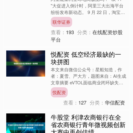
"大促进入倒计时，阿里三大出海平台
纷纷发布新动态。 9 月 22 日，淘宝出
海喊出"全球双 11 "的口号；次日，速
联华证券
卖通....
查看：
193
分类：
在线配资炒股
平台
悦配资 低空经济最缺的一
块拼图
本文来自微信公众号：星船知造，作
者：夏雪、严大方，题图来自：AI生成
文章摘要 eVTOL面临商业闭环缺失的
关键瓶颈。中国凭借制造能力、基建和
悦配资
政策走在全球前列，....
查看：
127
分类：
华信配资
牛股堂 利津农商银行在全
省农商银行青年微视频创新
大赛中再创佳绩