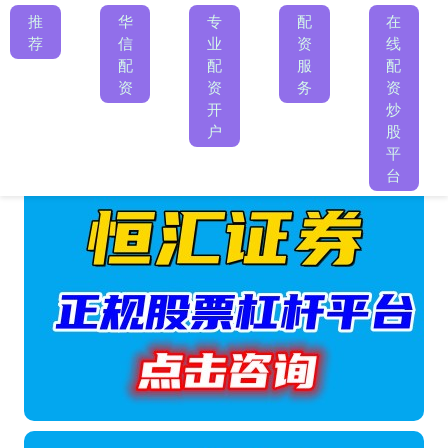
推
华
专
配
在
荐
信
业
资
线
配
配
服
配
资
资
务
资
开
炒
户
股
平
台