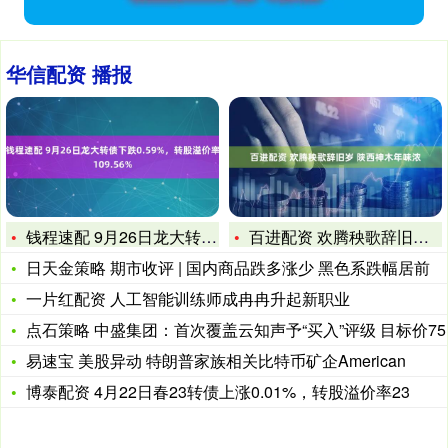
华信配资 播报
钱程速配 9月26日龙大转债下跌0.59%，转股溢价率109
百进配资 欢腾秧歌辞旧岁 陕西神木年味浓
日天金策略 期市收评 | 国内商品跌多涨少 黑色系跌幅居前
一片红配资 人工智能训练师成冉冉升起新职业
点石策略 中盛集团：首次覆盖云知声予“买入”评级 目标价75
易速宝 美股异动 特朗普家族相关比特币矿企American
博泰配资 4月22日春23转债上涨0.01%，转股溢价率23